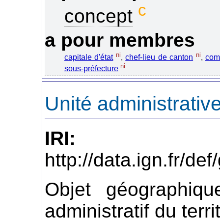
c
concept
a pour membres
ni
ni
capitale d'état
,
chef-lieu de canton
,
com
ni
sous-préfecture
Unité administrativ
IRI:
http://data.ign.fr/de
Objet géographiqu
administratif du terri