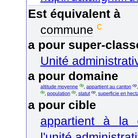
Est équivalent à
c
commune
a pour super-class
Unité administrati
a pour domaine
dp
op
altitude moyenne
,
appartient au canton
dp
dp
op
,
population
,
statut
,
superficie en hect
a pour cible
appartient à la
l'unité administrat