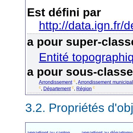
Est défini par
http://data.ign.fr/
a pour super-class
Entité topographi
a pour sous-class
c
Arrondissement
,
Arrondissement municipal
c
c
c
,
Département
,
Région
Propriétés d'obj
appartient au canton
appartient au départeme