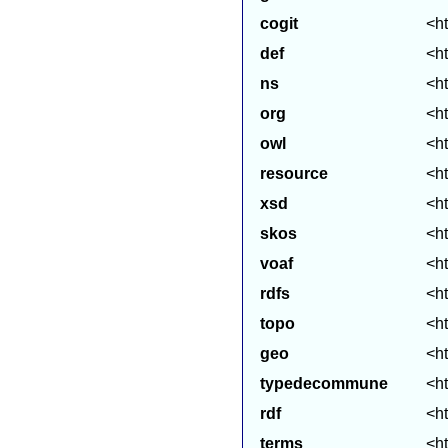
cogit
<ht
def
<ht
ns
<h
org
<h
owl
<h
resource
<ht
xsd
<h
skos
<h
voaf
<ht
rdfs
<h
topo
<ht
geo
<ht
typedecommune
<h
rdf
<h
terms
<ht