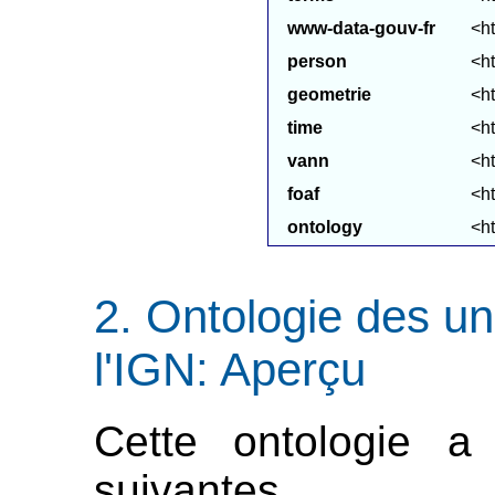
www-data-gouv-fr
<ht
person
<h
geometrie
<ht
time
<h
vann
<ht
foaf
<ht
ontology
<h
Ontologie des un
l'IGN: Aperçu
Cette ontologie a 
suivantes.