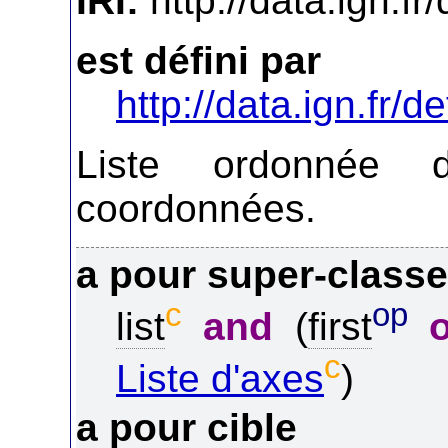
IRI:
http://data.ign.fr
est défini par
http://data.ign.fr/de
Liste ordonnée 
coordonnées.
a pour super-class
c
op
list
and
(
first
c
Liste d'axes
)
a pour cible