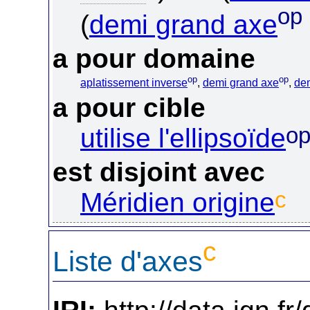
op
(
demi grand axe
a pour domaine
op
op
aplatissement inverse
,
demi grand axe
,
dem
a pour cible
o
utilise l'ellipsoïde
est disjoint avec
c
Méridien origine
c
Liste d'axes