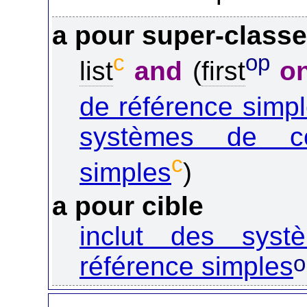
a pour super-class
c
op
list
and
(
first
o
de référence simp
systèmes de co
c
simples
)
a pour cible
inclut des sys
o
référence simples