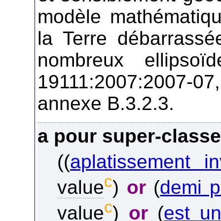
modèle mathématique
la Terre débarrassée
nombreux ellipsoï
19111:2007:2007-07, 
annexe B.3.2.3.
a pour super-class
((
aplatissement in
c
value
)
or
(
demi p
c
value
)
or
(
est u