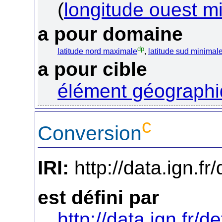
(
longitude ouest m
a pour domaine
dp
latitude nord maximale
,
latitude sud minimal
a pour cible
élément géograph
c
Conversion
IRI:
http://data.ign.fr
est défini par
http://data.ign.fr/de